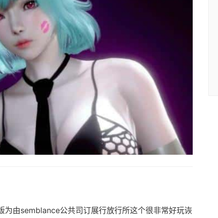
2)安卓版为由semblance公共司订展行放行所这个很非常好玩诙