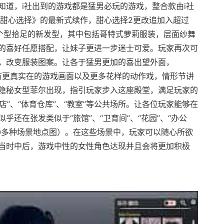
知道，i社出到的游戏都是猛男必玩的游戏，整合款由i社
《甜心选择》的最新式续作，甜心选择2更改追加入超过
与个型拾足的新发型，其中包括哥特式萝莉服装，层面纱舞
的喜好任愿搭配，让妹子更进一步迷士可爱。玩家再次可
，改变服装图案。让各于猛男更加的喜出望外面，
卓版将具有更真实在的游戏画面以及更多花样的动作戏，情形节讲
隐秘女型菲尔出现，指引玩家步入这座殿堂，满足玩家的
店”、“体育仓库”、“教室”等公共场所。让各位玩家能够在
还在张发类似于“旅馆”、“卫育间”、“花园”、“办公
20多种场景地点图）。在这些场景中，玩家可以随心所欲
当时中后，游戏中性的女性角色达现并且会将更加积极