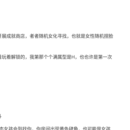
开展成就商店，者者随机女化寻找，也就是女性随机捏脸
着玩着解锁的，我第那个个满属型是H，也也许是第一次
斗
状态女孩会到找你，你房间出现黄色肆角，也可能是女孩