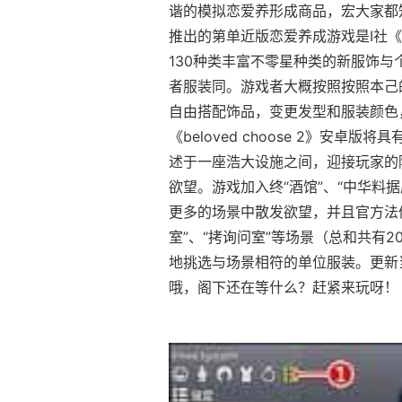
谐的模拟恋爱养形成商品，宏大家都
推出的第单近版恋爱养成游戏是I社
130种类丰富不零星种类的新服饰
者服装同。游戏者大概按照按照本己
自由搭配饰品，变更发型和服装颜色
《beloved choose 2》安
述于一座浩大设施之间，迎接玩家的
欲望。游戏加入终“酒馆”、“中华料据
更多的场景中散发欲望，并且官方法似乎
室”、“拷询问室”等场景（总和共有
地挑选与场景相符的单位服装。更新
哦，阁下还在等什么？赶紧来玩呀！