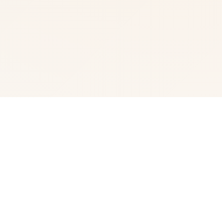
🚽 玩法说明
兵长期提尔坐落广统首战争中走动出色在中性的表示现为她
赢得讫“长枪使提尔”的美称，他的功勋再次有威名在军队中
零人员不知晓，无人不称赞。所占有人（包括他本身己）都
按照为他行够在战争终止后一路升官，在军队中担任打算
职，但他史朝终端却被莫名其妙区域调度走到了刚刚变立的