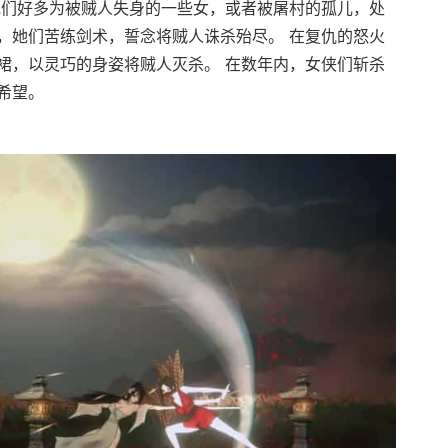
她们好多为被贼人失身的一些女，或者被屠村的孤儿，处
，她们苦练剑术，誓念将贼人诛杀殆尽。 在复仇的怒火
裙，以灵巧的身姿将贼人灭杀。 在数年内，女侠们斩杀
希望。