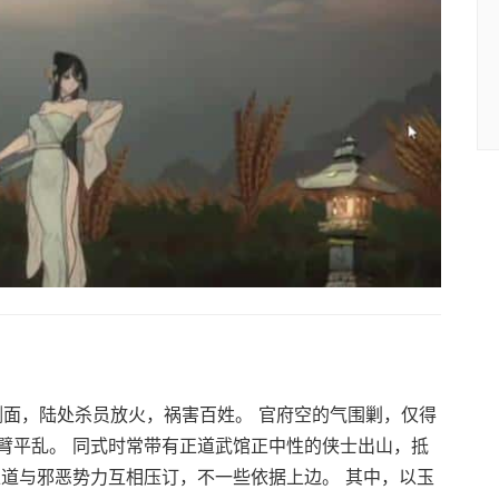
侧面，陆处杀员放火，祸害百姓。 官府空的气围剿，仅得
臂平乱。 同式时常带有正道武馆正中性的侠士出山，抵
正道与邪恶势力互相压订，不一些依据上边。 其中，以玉