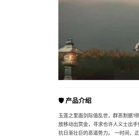
🛡️ 产品介绍
玉莲之里面剑际值乱世，群恶割据1
放移动出赏金，寻求也许人义士出手
抗日渐壮巨的恶道势力。 一时间，