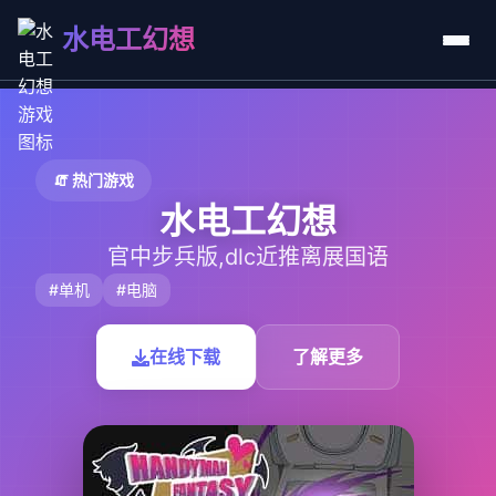
水电工幻想
🧯 热门游戏
水电工幻想
官中步兵版,dlc近推离展国语
#单机
#电脑
在线下载
了解更多