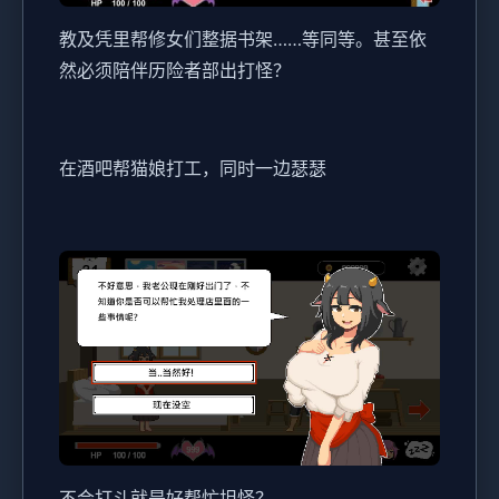
教及凭里帮修女们整据书架……等同等。甚至依
然必须陪伴历险者部出打怪？
在酒吧帮猫娘打工，同时一边瑟瑟
不会打斗就是好帮忙坦怪？